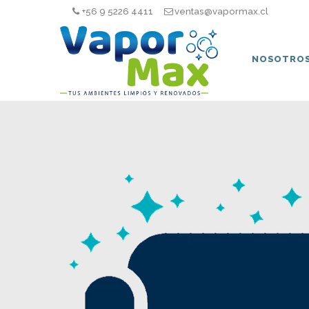
+56 9 5226 4411
ventas@vapormax.cl
NOSOTRO