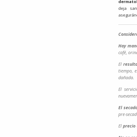
dermato
deja san
aseguránd
Consider
Hay man
café, orin
El
result
tiempo, e
dañada.
El servic
nuevament
El secad
pre-secad
El
precio 