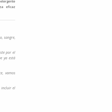
detergente
za eficaz
no, sangre,
aste por el
ue ya está
ce, vamos
ncluir el