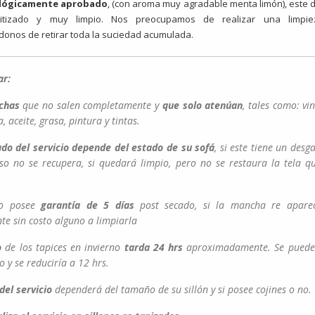
lógicamente aprobado
, (con aroma muy agradable menta limón), este 
itizado y muy limpio. Nos preocupamos de realizar una limpie
onos de retirar toda la suciedad acumulada.
ar:
chas
que no salen completamente y
que solo atenúan
, tales como: vi
a, aceite, grasa, pintura y tintas.
ado del servicio depende del estado de su sofá
, si este tiene un desg
so no se recupera, si quedará limpio, pero no se restaura la tela q
io posee
garantía de 5 días
post secado, si la mancha re apare
e sin costo alguno a limpiarla
o
de los tapices en invierno
tarda 24 hrs
aproximadamente. Se puede i
o y se reduciría a 12 hrs.
del servicio
dependerá del tamaño de su sillón y si posee cojines o no.